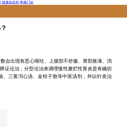
科
疑难杂症科
疼痛门诊
办？
多数会出现有恶心呕吐、上腹部不舒服、胃部胀满、消
辨证论治，分型论治来调理慢性糜烂性胃炎是有确切
汤、三黄泻心汤、金铃子散等中医汤剂，外以针灸治