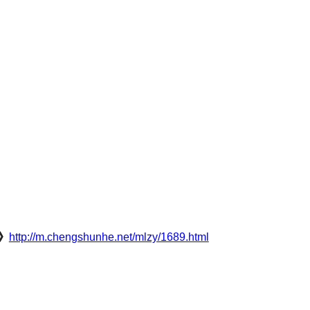
》
http://m.chengshunhe.net/mlzy/1689.html