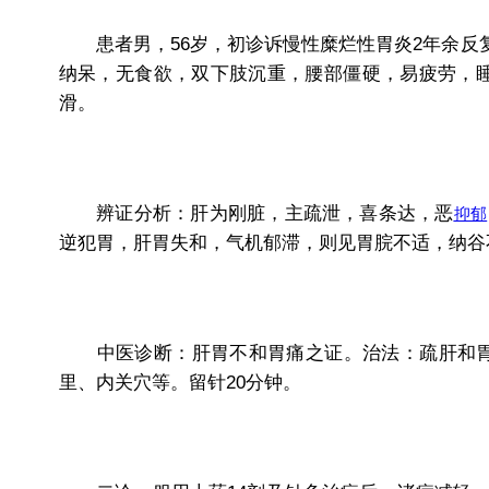
患者男，56岁，初诊诉慢性糜烂性胃炎2年余反
纳呆，无食欲，双下肢沉重，腰部僵硬，易疲劳，睡
滑。
辨证分析：肝为刚脏，主疏泄，喜条达，恶
抑郁
逆犯胃，肝胃失和，气机郁滞，则见胃脘不适，纳谷
中医诊断：肝胃不和胃痛之证。治法：疏肝和胃。
里、内关穴等。留针20分钟。