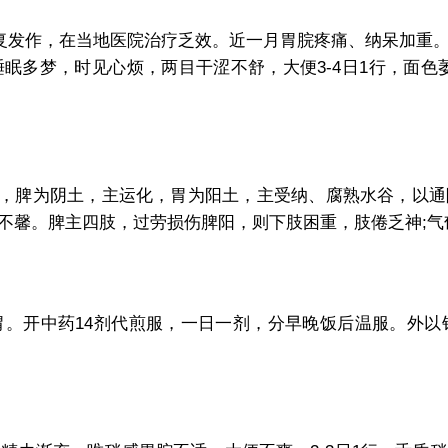
复发作，在当地医院治疗乏效。近一月胃脘疼痛、纳呆加重。
眠多梦，时见心烦，两目干涩不舒，大便3-4日1行，面色
，脾为阴土，主运化，胃为阳土，主受纳、腐熟水谷，以通
不馨。脾主四肢，过劳损伤脾阳，则下肢困重，肢倦乏神;气
开中药14剂代煎服，一日一剂，分早晚饭后温服。外以针