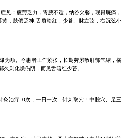
症见：疲劳乏力，胃脘不适，纳谷欠馨，现胃脘痛，
萎黄，肢倦乏神;舌质暗红，少苔。脉左弦，右沉弦小
降为顺。今患者工作紧张，长期劳累致肝郁气结，横
郁久则化燥伤阴，而见舌暗红少苔。
灸治疗10次，一日一次，针刺取穴：中脘穴、足三