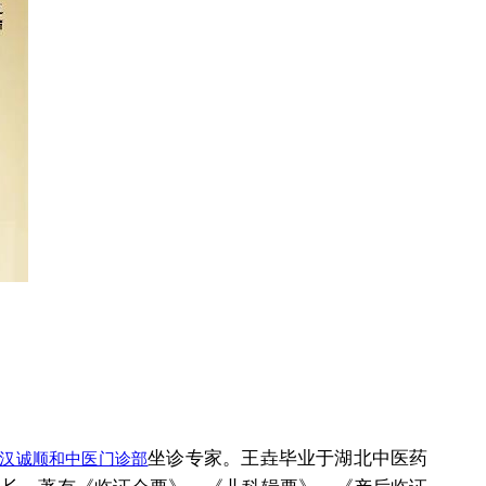
坐诊专家。王垚毕业于湖北中医药
汉诚顺和中医门诊部