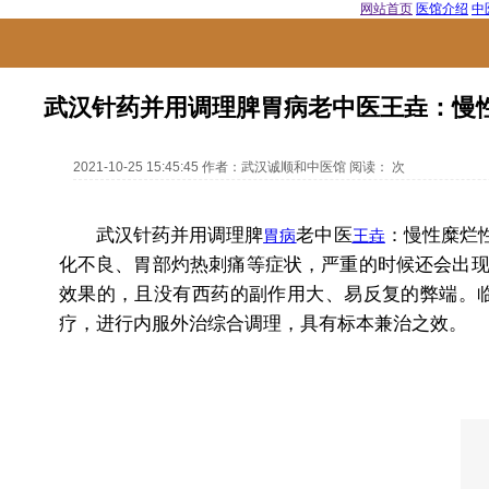
网站首页
医馆介绍
中
武汉针药并用调理脾胃病老中医王垚：慢
2021-10-25 15:45:45
作者：
武汉诚顺和中医馆
阅读：
次
武汉针药并用调理脾
老中医
：慢性糜烂
胃病
王垚
化不良、胃部灼热刺痛等症状，严重的时候还会出
效果的，且没有西药的副作用大、易反复的弊端。
疗，进行内服外治综合调理，具有标本兼治之效。