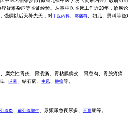
国中医名宿张梦侬(原湖北省中医学院《黄帝内经》教研组
治疗疑难杂症等临证经验。从事中医临床工作近20年，诊疾
，强调以后天补先天，对
、
、妇儿、男科等疑
中医内科
疼痛科
糜烂性胃炎、胃溃疡、胃粘膜病变、胃息肉、胃脘疼痛、
眠、
、结石病、
、
等。
眩晕
中风
肿瘤
、
、尿频尿急夜尿多、
症等。
列腺炎
前列腺增生
不育