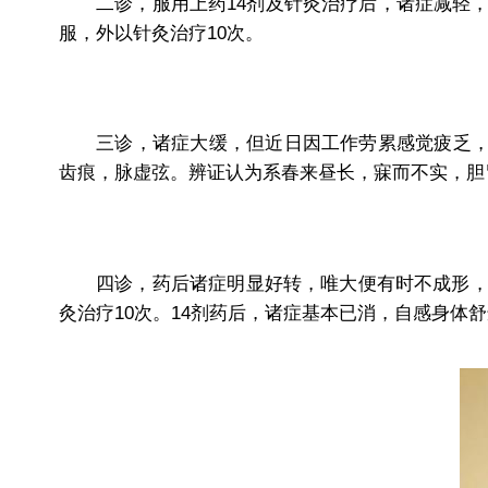
二诊，服用上药14剂及针灸治疗后，诸症减轻，精
服，外以针灸治疗10次。
三诊，诸症大缓，但近日因工作劳累感觉疲乏，
齿痕，脉虚弦。辨证认为系春来昼长，寐而不实，胆胃
四诊，药后诸症明显好转，唯大便有时不成形，1-
灸治疗10次。14剂药后，诸症基本已消，自感身