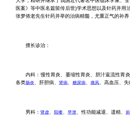
大学，精研并继承了我国近代著名中医临床学家、全
医案》等中医名篇留传后世)学术思想以及针药并用
张梦侬老先生针药并举的治病精髓，尤重正气的补养
擅长诊治：
内科：慢性胃炎、萎缩性胃炎、胆汁返流性胃炎、
各类
、肝胆病、
、
、
、高血压、失
肠炎
肾病
糖尿病
痛风
男科：
、
、
、性功能减退、遗精、
肾虚
阳痿
早泄
前