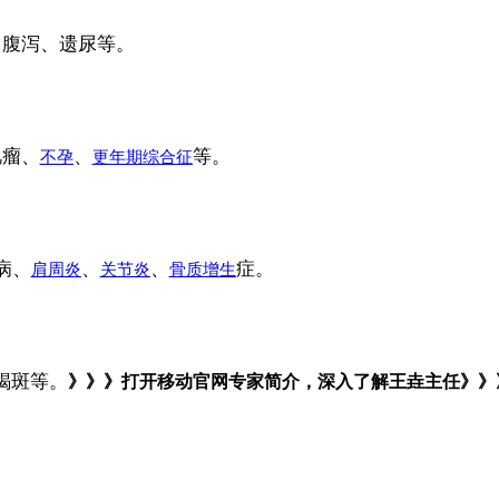
、腹泻、遗尿等。
肌瘤、
、
等。
不孕
更年期综合征
病、
、
、
症。
肩周炎
关节炎
骨质增生
褐斑等。
》》》打开移动官网专家简介，深入了解王垚主任》》