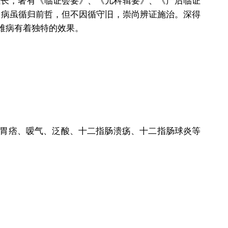
组长，著有《临证会要》、《儿科辑要》、《产后临证
论病虽循归前哲，但不因循守旧，崇尚辨证施治。深得
难病有着独特的效果。
胃痞、嗳气、泛酸、十二指肠溃疡、十二指肠球炎等