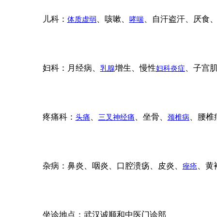
儿科：
、咳嗽、
、自汗盗汗、厌食
体质虚弱
哮喘
妇科：月经病、
增生、慢性
、子宫
乳腺
妇科炎症
疼痛科：
、
、坐骨、
、腰椎
头痛
三叉神经痛
颈椎病
杂病：鼻炎、咽炎、口腔溃疡、皮炎、
、黄
痤疮
坐诊地点：武汉诚顺和中医门诊部