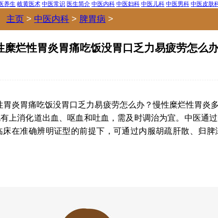
医养生
岐黄医术
中医常识
医生简介
中医内科
中医妇科
中医儿科
中医男科
中医皮肤
主页
>
中医内科
>
脾胃病
>
性糜烂性胃炎胃痛吃饭没胃口乏力易疲劳怎么
性胃炎胃痛吃饭没胃口乏力易疲劳怎么办？慢性糜烂性胃炎
现有上消化道出血、呕血和吐血，需及时调治为宜。中医通过
临床在准确辨明证型的前提下，可通过内服胡疏肝散、归脾