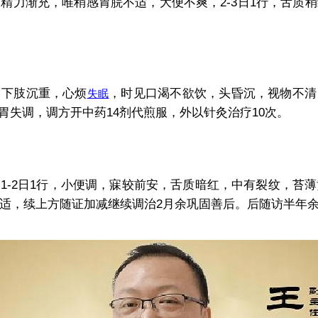
力渐充，唯稍感胃脘不适，大便不爽，2-3日1行，舌质稍
下肢沉重，心烦
，时见口渴不欲饮，头昏沉，视物不清
失眠
失调，调方开中药14剂代煎服，外以针灸治疗10次。
2日1行，小便调，寐较前安，舌质暗红，中有裂纹，苔薄
体舒适，续上方随证加减继续调治2月余巩固善后。后随访