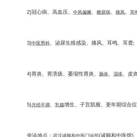
2)冠心病、高血压、
、
、
、
中风
偏瘫
糖尿病
痛风
耳
3)
、泌尿生殖感染、痛风、耳鸣、耳聋;
中医男科
4)胃炎、胃溃疡、萎缩性胃炎、
、
、皮炎
肠炎
湿疹
5)
、
增生、子宫肌瘤、更年期综合症
月经不调
乳腺
坐诊地点：
(诚顺和中医馆)
武汉诚顺和中医门诊部