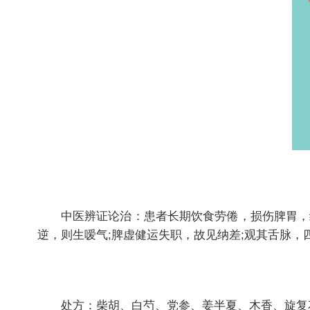
中医辨证论治：患者长期饮食劳倦，损伤脾胃，纳
逆，则生嗳气;脾虚健运失职，故见纳差;观其舌脉
处方：柴胡、白芍、党参、姜半夏、木香、旋复花