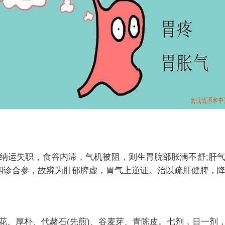
运失职，食谷内滞，气机被阻，则生胃脘部胀满不舒;肝气
，四诊合参，故辨为肝郁脾虚，胃气上逆证。治以疏肝健脾，
、厚朴、代赭石(先煎)、谷麦芽、青陈皮。七剂，日一剂，