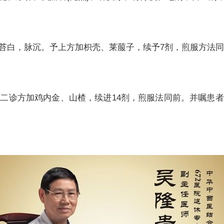
白，脉沉。予上方加枳壳、莱菔子，续予7剂，煎服方法同
诊方加鸡内金、山楂，续进14剂，煎服法同前。并嘱患者