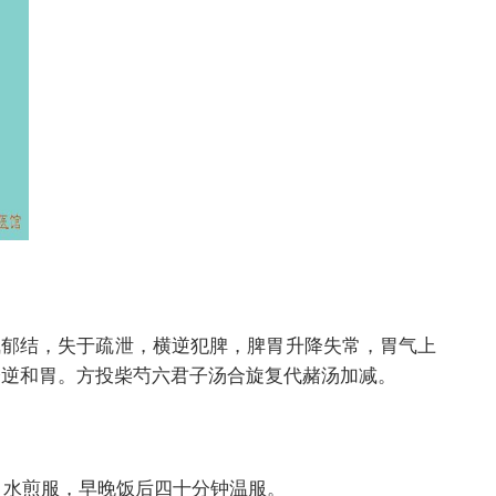
郁结，失于疏泄，横逆犯脾，脾胃升降失常，胃气上
降逆和胃。方投柴芍六君子汤合旋复代赭汤加减。
水煎服，早晚饭后四十分钟温服。