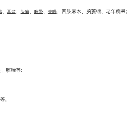
、
、
、
、
、四肢麻木、脑萎缩、老年痴呆;
鸣
耳聋
头痛
眩晕
失眠
、咳喘等;
等。