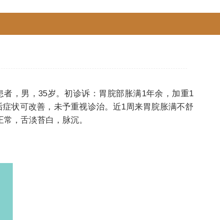
者，男，35岁。初诊诉：胃脘部胀满1年余，加重1
后症状可改善，未予重视诊治。近1周来胃脘胀满不舒
正常，舌淡苔白，脉沉。