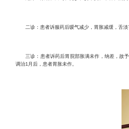
二诊：患者诉服药后嗳气减少，胃胀减缓，舌淡苔
三诊：患者诉药后胃脘部胀满未作，纳差，故予二
调治1月后，患者胃胀未作。