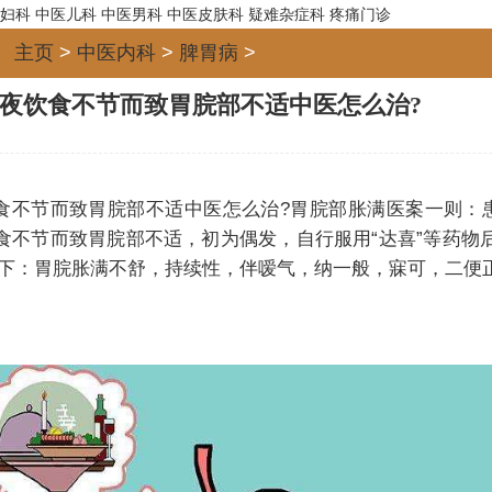
妇科
中医儿科
中医男科
中医皮肤科
疑难杂症科
疼痛门诊
主页
>
中医内科
>
脾胃病
>
夜饮食不节而致胃脘部不适中医怎么治?
食不节而致胃脘部不适中医怎么治?胃脘部胀满医案一则：患
食不节而致胃脘部不适，初为偶发，自行服用“达喜”等药物
下：胃脘胀满不舒，持续性，伴嗳气，纳一般，寐可，二便