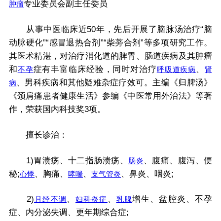
专业委员会副主任委员
肿瘤
从事中医临床近50年，先后开展了脑脉汤治疗“脑
动脉硬化”“感冒退热合剂”“柴蒡合剂”等多项研究工作。
其医术精湛，对治疗消化道的脾胃、肠道疾病及其肿瘤
和
症有丰富临床经验，同时对治疗
、
不孕
呼吸道疾病
肾
、男科疾病和其他疑难杂症疗效可。主编《归脾汤》
病
《颈肩痛患者健康生活》参编《中医常用外治法》等著
作，荣获国内科技奖3项。
擅长诊治：
1)胃溃疡、十二指肠溃疡、
、腹痛、腹泻、便
肠炎
秘;
、胸痛、
、
、鼻炎、咽炎;
心悸
哮喘
支气管炎
2)
、
、
增生、盆腔炎、不孕
月经不调
妇科炎症
乳腺
症、内分泌失调、更年期综合症;