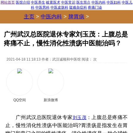
网站首页
医馆介绍
中医养生
岐黄医术
中医常识
医生简介
中医内科
中医妇科
中医儿
科
中医男科
中医皮肤科
疑难杂症科
疼痛门诊
主页
>
中医内科
>
脾胃病
>
广州武汉总医院退休专家刘玉茂：上腹总是
疼痛不止，慢性消化性溃疡中医能治吗？
2021-04-18 11:18:13
作者：
武汉诚顺和中医馆
阅读：
次
QQ空间
新浪微博
广州武汉总医院退休专家
：上腹总是疼痛不
刘玉茂
止，慢性消化性溃疡中医能治吗?胃溃疡是指发生在胃