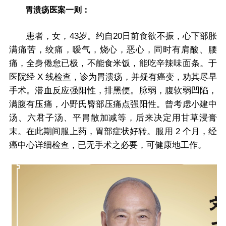
胃溃疡医案一则：
患者，女，43岁。约自20日前食欲不振，心下部胀
满痛苦，绞痛，嗳气，烧心，恶心，同时有肩酸、腰
痛，全身倦怠已极，不能食米饭，能吃辛辣味面条。于
医院经 X 线检查，诊为胃溃疡，并疑有癌变，劝其尽早
手术。潜血反应强阳性，排黑便。脉弱，腹软弱凹陷，
满腹有压痛，小野氏臀部压痛点强阳性。曾考虑小建中
汤、六君子汤、平胃散加减等，后来决定用甘草浸膏
末。在此期间服上药，胃部症状好转。服用 2 个月，经
癌中心详细检查，已无手术之必要，可健康地工作。