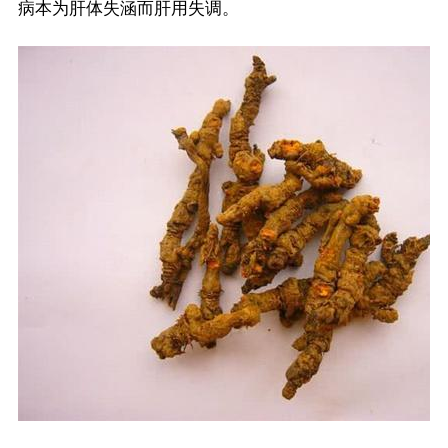
病本为肝体失涵而肝用失调。