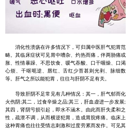
消化性溃疡在许多情况下，可归属中医肝气犯胃范
畴。其临床症状可见胃中嘈杂、灼热而痛，伴两胁痛或
胀、性情暴躁、不思饮食、嗳气吞酸、口干咽燥、口渴
心烦、干呕呃逆、唇红、舌红少苔甚则光剥、脉细数
等。肝气之所以能犯胃，往往与肝阴不足有关。
导致肝阴不足常见有几种情况：其一，肝气郁而化
火伤阴;其二，过食辛燥之品;其三，肝血虚进一步发展;
其四，肾阴亏损引起，即水不涵木。由此而肝失柔和之
性，疏泄不调，从而横逆犯胃，造成胃脘疼痛。临床上
这种胃痛也往往受情志刺激和过度劳累而发作。可见其