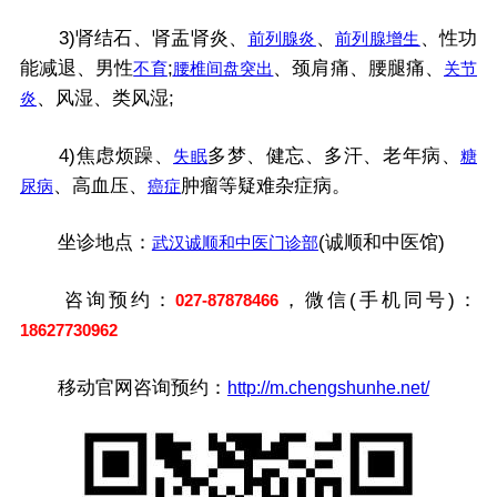
3)肾结石、肾盂肾炎、
、
、性功
前列腺炎
前列腺增生
能减退、男性
;
、颈肩痛、腰腿痛、
不育
腰椎间盘突出
关节
、风湿、类风湿;
炎
4)焦虑烦躁、
多梦、健忘、多汗、老年病、
失眠
糖
、高血压、
肿瘤等疑难杂症病。
尿病
癌症
坐诊地点：
(诚顺和中医馆)
武汉诚顺和中医门诊部
咨询预约：
，微信(手机同号)：
027-87878466
18627730962
移动官网咨询预约：
http://m.chengshunhe.net/