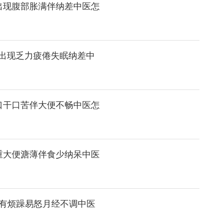
出现腹部胀满伴纳差中医怎
出现乏力疲倦失眠纳差中
口干口苦伴大便不畅中医怎
重大便溏薄伴食少纳呆中医
有烦躁易怒月经不调中医