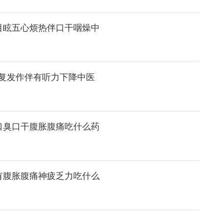
目眩五心烦热伴口干咽燥中
复发作伴有听力下降中医
口臭口干腹胀腹痛吃什么药
有腹胀腹痛神疲乏力吃什么