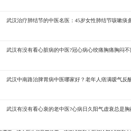
武汉治疗肺结节的中医名医：45岁女性肺结节咳嗽痰
武汉有没有看心脏病的中医?冠心病心绞痛胸痛胸闷不
武汉中南路治脾胃病中医哪家好？老年人痞满嗳气反
武汉有没有看心衰的老中医?心病日久阳气虚衰总是胸