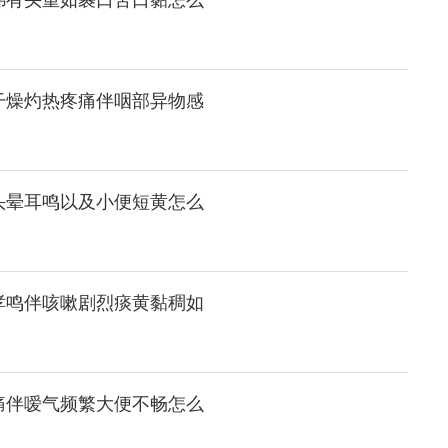
涕有头重如裹口苦口黏怎么
干燥灼热疼痛伴咽部异物感
头晕耳鸣以及小便短黄怎么
哮鸣伴咳嗽剧烈痰黄黏稠如
痛伴嗳气频繁大便不畅怎么