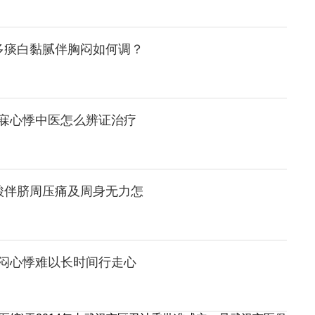
多痰白黏腻伴胸闷如何调？
寐心悸中医怎么辨证治疗
酸伴脐周压痛及周身无力怎
闷心悸难以长时间行走心