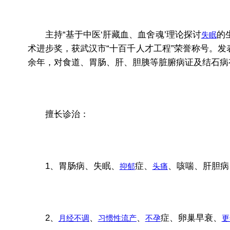
主持“基于中医‘肝藏血、血舍魂’理论探讨
的
失眠
术进步奖，获武汉市“十百千人才工程”荣誉称号。发
余年，对食道、胃肠、肝、胆胰等脏腑病证及结石病
擅长诊治：
1、胃肠病、失眠、
症、
、咳喘、肝胆病
抑郁
头痛
2、
、
、
症、卵巢早衰、
月经不调
习惯性流产
不孕
更