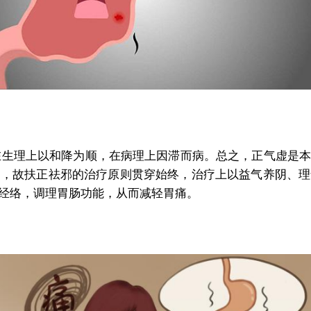
胃在生理上以和降为顺，在病理上因滞而病。总之，正气虚是
础，故扶正祛邪的治疗原则贯穿始终，治疗上以益气养阴、理
经络，调理胃肠功能，从而减轻胃痛。