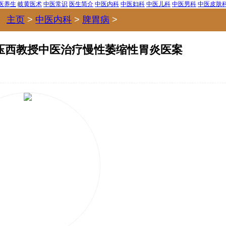
医养生
岐黄医术
中医常识
医生简介
中医内科
中医妇科
中医儿科
中医男科
中医皮肤
主页
>
中医内科
>
脾胃病
>
压西教授中医治疗慢性萎缩性胃炎医案