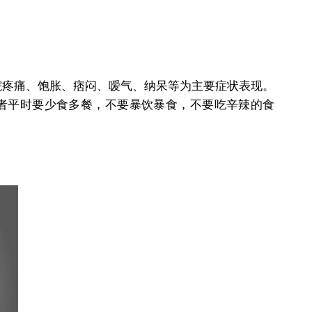
脘疼痛、饱胀、痞闷、嗳气、纳呆等为主要症状表现。
者平时要少食多餐，不要暴饮暴食，不要吃辛辣的食