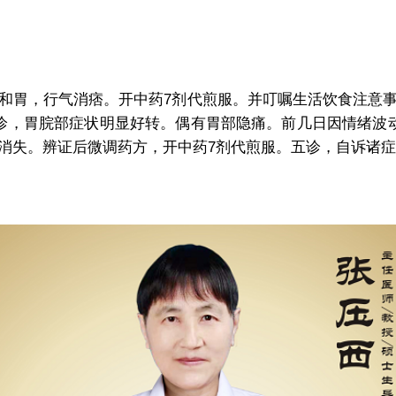
胃，行气消痞。开中药7剂代煎服。并叮嘱生活饮食注意事
诊，胃脘部症状明显好转。偶有胃部隐痛。前几日因情绪波
消失。辨证后微调药方，开中药7剂代煎服。五诊，自诉诸症