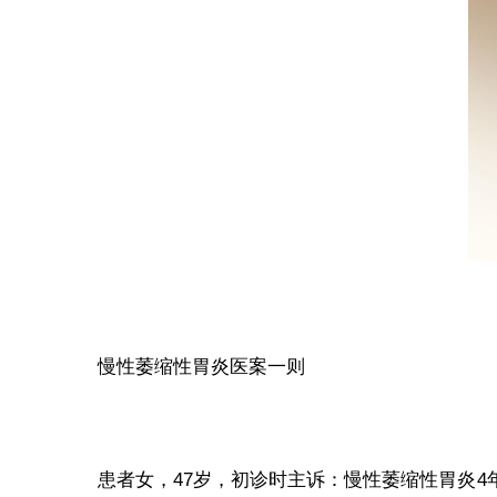
慢性萎缩性胃炎医案一则
患者女，47岁，初诊时主诉：慢性萎缩性胃炎4