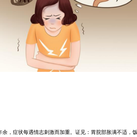
年余，症状每遇情志刺激而加重。证见：胃脘部胀满不适，饭