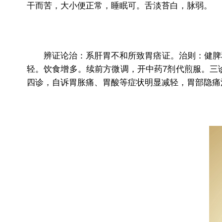
干而苦，大小便正常，睡眠可。舌淡苔白，脉弱。
辨证论治：系肝胃不和所致胃痞证。治则：健脾和
轻。饮食增多。续前方微调，开中药7剂代煎服。三
四诊，自诉胃胀痛、胃酸等症状明显减轻，胃部隐痛