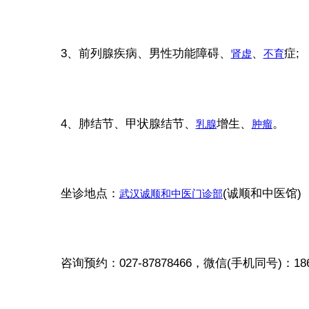
3、前列腺疾病、男性功能障碍、
、
症;
肾虚
不育
4、肺结节、甲状腺结节、
增生、
。
乳腺
肿瘤
坐诊地点：
(诚顺和中医馆)
武汉诚顺和中医门诊部
咨询预约：027-87878466，微信(手机同号)：1862