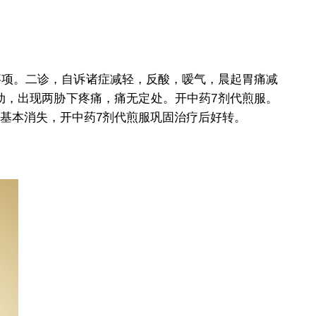
项。二诊，自诉诸症减轻，反酸，嗳气，晨起胃痛减
动，出现两胁下疼痛，痛无定处。开中药7剂代煎服。
基本消失，开中药7剂代煎服巩固治疗后好转。