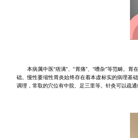
本病属中医“痞满”、“胃痛”、“嘈杂”等范畴。
础。慢性萎缩性胃炎始终存在着本虚标实的病理基
调理，常取的穴位有中脘、足三里等。针灸可以疏通