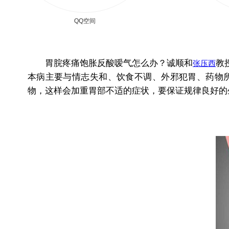
QQ空间
胃脘疼痛饱胀反酸嗳气怎么办？诚顺和
教
张压西
本病主要与情志失和、饮食不调、外邪犯胃、药物
物，这样会加重胃部不适的症状，要保证规律良好的