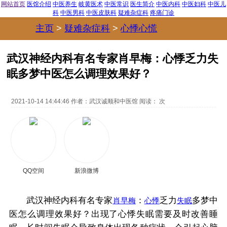
网站首页
医馆介绍
中医养生
岐黄医术
中医常识
医生简介
中医内科
中医妇科
中医儿
科
中医男科
中医皮肤科
疑难杂症科
疼痛门诊
主页
>
疑难杂症科
>
心悸心慌
>
武汉神经内科有名专家肖早梅：心悸乏力失
眠多梦中医怎么调理效果好？
2021-10-14 14:44:46
作者：
武汉诚顺和中医馆
阅读：
次
QQ空间
新浪微博
武汉神经内科有名专家
：
乏力
多梦中
肖早梅
心悸
失眠
医怎么调理效果好？出现了心悸失眠需要及时改善睡