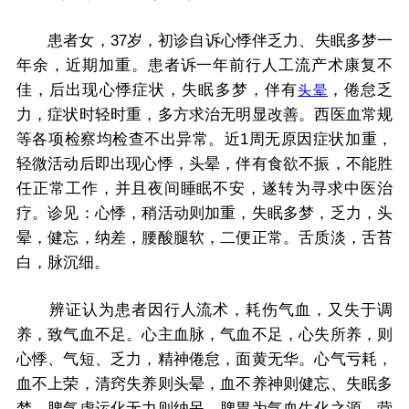
患者女，37岁，初诊自诉心悸伴乏力、失眠多梦一
年余，近期加重。患者诉一年前行人工流产术康复不
佳，后出现心悸症状，失眠多梦，伴有
，倦怠乏
头晕
力，症状时轻时重，多方求治无明显改善。西医血常规
等各项检察均检查不出异常。近1周无原因症状加重，
轻微活动后即出现心悸，头晕，伴有食欲不振，不能胜
任正常工作，并且夜间睡眠不安，遂转为寻求中医治
疗。诊见：心悸，稍活动则加重，失眠多梦，乏力，头
晕，健忘，纳差，腰酸腿软，二便正常。舌质淡，舌苔
白，脉沉细。
辨证认为患者因行人流术，耗伤气血，又失于调
养，致气血不足。心主血脉，气血不足，心失所养，则
心悸、气短、乏力，精神倦怠，面黄无华。心气亏耗，
血不上荣，清窍失养则头晕，血不养神则健忘、失眠多
梦。脾气虚运化无力则纳呆。脾胃为气血生化之源，营