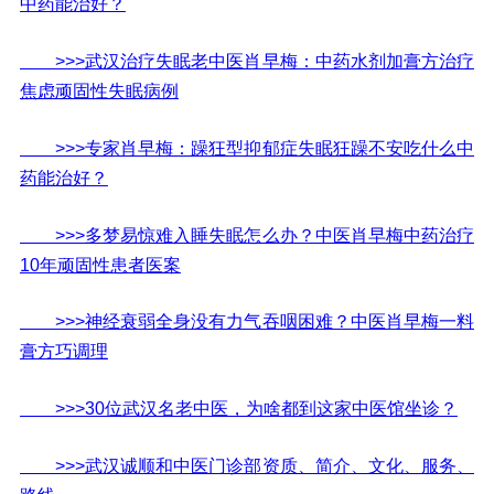
中药能治好？
>>>武汉治疗失眠老中医肖早梅：中药水剂加膏方治疗
焦虑顽固性失眠病例
>>>专家肖早梅：躁狂型抑郁症失眠狂躁不安吃什么中
药能治好？
>>>多梦易惊难入睡失眠怎么办？中医肖早梅中药治疗
10年顽固性患者医案
>>>神经衰弱全身没有力气吞咽困难？中医肖早梅一料
膏方巧调理
>>>30位武汉名老中医，为啥都到这家中医馆坐诊？
>>>武汉诚顺和中医门诊部资质、简介、文化、服务、