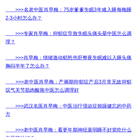
>>>名老中医肖早梅：75岁爹爹失眠3年难入睡每晚睡
2-3小时怎么办？
>>>专家肖早梅：抑郁症导致失眠头痛头晕中医怎么调
理？
>>>肖早梅：情绪激动郁怒伤肝整夜失眠难以入睡头痛
胸闷半年了怎么办？
>>>老中医肖早梅：产褥期抑郁症产后3月常无故抑郁
叹气关节肌肉酸胀中医怎么调理好
>>>武汉名医肖早梅：中医治疗强迫症烦躁健忘的中药
方
>>>老中医肖早梅：看更年期神经衰弱睡不好觉吃什么