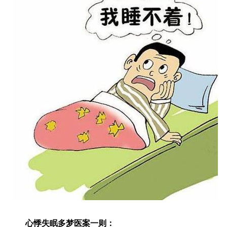
心悸失眠多梦医案一则：