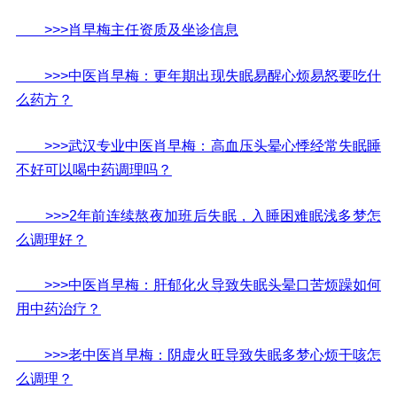
>>>肖早梅主任资质及坐诊信息
>>>中医肖早梅：更年期出现失眠易醒心烦易怒要吃什
么药方？
>>>武汉专业中医肖早梅：高血压头晕心悸经常失眠睡
不好可以喝中药调理吗？
>>>2年前连续熬夜加班后失眠，入睡困难眠浅多梦怎
么调理好？
>>>中医肖早梅：肝郁化火导致失眠头晕口苦烦躁如何
用中药治疗？
>>>老中医肖早梅：阴虚火旺导致失眠多梦心烦干咳怎
么调理？