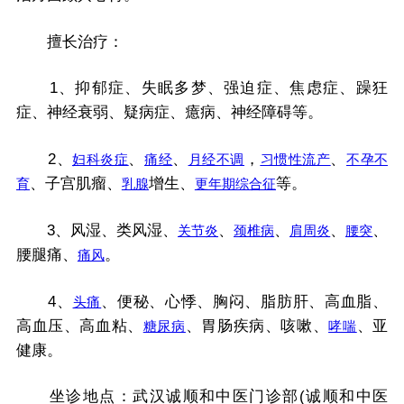
擅长治疗：
1、抑郁症、失眠多梦、强迫症、焦虑症、躁狂
症、神经衰弱、疑病症、癔病、神经障碍等。
2、
、
、
，
、
妇科炎症
痛经
月经不调
习惯性流产
不孕
不
、子宫肌瘤、
增生、
等。
育
乳腺
更年期综合征
3、风湿、类风湿、
、
、
、
、
关节炎
颈椎病
肩周炎
腰突
腰腿痛、
。
痛风
4、
、便秘、心悸、胸闷、脂肪肝、高血脂、
头痛
高血压、高血粘、
、胃肠疾病、咳嗽、
、亚
糖尿病
哮喘
健康。
坐诊地点：武汉诚顺和中医门诊部(诚顺和中医