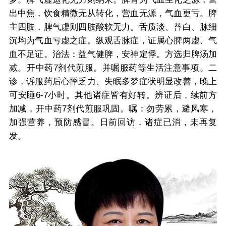
出中焦，饮食精微无从转化，营血无源，气血更亏。脾
主四肢，脾气虚则四肢酸软无力。舌质淡、苔白、脉细
沉均为气血亏虚之症。纵观舌脉症，证属心脾两虚、气
血不足证。治法：益气健脾，安神定悸。方选归脾汤加
减。开中药7剂代煎服。并嘱服药等生活注意事项。二
诊，诉服药后心悸乏力、失眠多梦症状明显改善，晚上
可安睡6-7小时。其他诸症皆有好转。辨证后，续前方
加减，开中药7剂代煎服巩固。嘱：勿劳累，避风寒，
加强营养，预防感冒。日前回访，诸症已消，未再复
发。