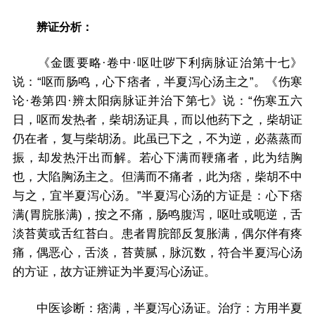
辨证分析：
《金匮要略·卷中·呕吐哕下利病脉证治第十七》
说：“呕而肠鸣，心下痞者，半夏泻心汤主之”。《伤寒
论·卷第四·辨太阳病脉证并治下第七》说：“伤寒五六
日，呕而发热者，柴胡汤证具，而以他药下之，柴胡证
仍在者，复与柴胡汤。此虽已下之，不为逆，必蒸蒸而
振，却发热汗出而解。若心下满而鞕痛者，此为结胸
也，大陷胸汤主之。但满而不痛者，此为痞，柴胡不中
与之，宜半夏泻心汤。”半夏泻心汤的方证是：心下痞
满(胃脘胀满)，按之不痛，肠鸣腹泻，呕吐或呃逆，舌
淡苔黄或舌红苔白。患者胃脘部反复胀满，偶尔伴有疼
痛，偶恶心，舌淡，苔黄腻，脉沉数，符合半夏泻心汤
的方证，故方证辨证为半夏泻心汤证。
中医诊断：痞满，半夏泻心汤证。治疗：方用半夏