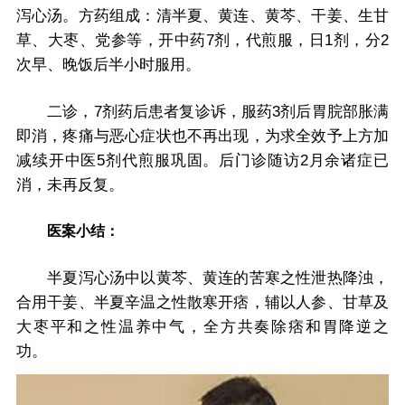
泻心汤。方药组成：清半夏、黄连、黄芩、干姜、生甘
草、大枣、党参等，开中药7剂，代煎服，日1剂，分2
次早、晚饭后半小时服用。
二诊，7剂药后患者复诊诉，服药3剂后胃脘部胀满
即消，疼痛与恶心症状也不再出现，为求全效予上方加
减续开中医5剂代煎服巩固。后门诊随访2月余诸症已
消，未再反复。
医案小结：
半夏泻心汤中以黄芩、黄连的苦寒之性泄热降浊，
合用干姜、半夏辛温之性散寒开痞，辅以人参、甘草及
大枣平和之性温养中气，全方共奏除痞和胃降逆之
功。