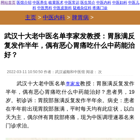
网站首页
医馆介绍
中医养生
岐黄医术
中医常识
医生简介
中医内科
中医妇科
中医儿
科
中医男科
中医皮肤科
疑难杂症科
疼痛门诊
主页
>
中医内科
>
脾胃病
>
武汉十大老中医名单李家发教授：胃胀满反
复发作半年，偶有恶心胃痛吃什么中药能治
好？
2022-03-11 10:50:50
作者：
武汉诚顺和中医馆
阅读：
次
武汉十大老中医名单
教授：胃胀满反复发作
李家发
半年，偶有恶心胃痛吃什么中药能治好？患者男，19
岁。初诊诉：胃脘部胀满反复发作半年余。病史：患者
在半年前出现胃脘部胀满，平时每天均有此症状，以白
天为主，偶尔伴有胃脘部疼痛，现为中医调理遂慕名来
门诊求治。