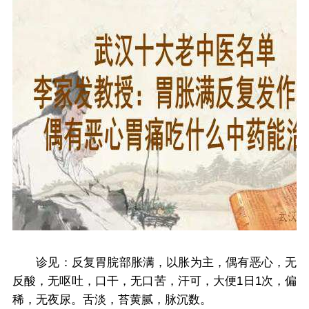
诊见：反复胃脘部胀满，以胀为主，偶有恶心，无
反酸，无呕吐，口干，无口苦，汗可，大便1日1次，偏
稀，无夜尿。舌淡，苔黄腻，脉沉数。