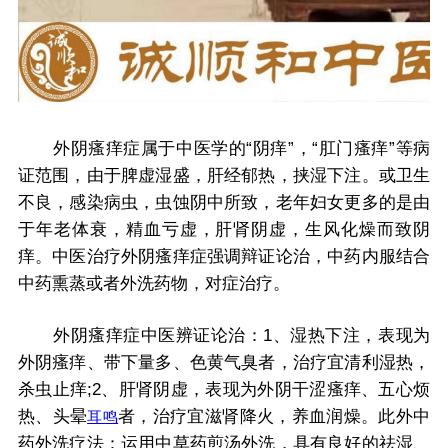
外阴瘙痒症属于中医学的“阴痒”，“肛门瘙痒”等病
证范围，由于脾虚湿盛，肝经郁热，挟湿下注。或卫生
不良，感染病虫，虫蚀阴中所致，老年妇女更多的是由
于年老体衰，精血亏虚，肝肾阴虚，生风化燥而致阴
痒。中医治疗外阴瘙痒症强调辩证论治，中药内服结合
中药熏蒸或者外洗药物，对症治疗。
外阴瘙痒症中医辨证论治：1、湿热下注，表现为
外阴瘙痒、带下量多、色黄气臭者，治疗宜清利湿热，
杀虫止痒;2、肝肾阴虚，表现为外阴干涩瘙痒、五心烦
热、头晕
者，治疗宜滋肾降火，养血润燥。此外中
耳鸣
药外洗疗法：运用中草药煎汤外洗，具有良好的祛湿、