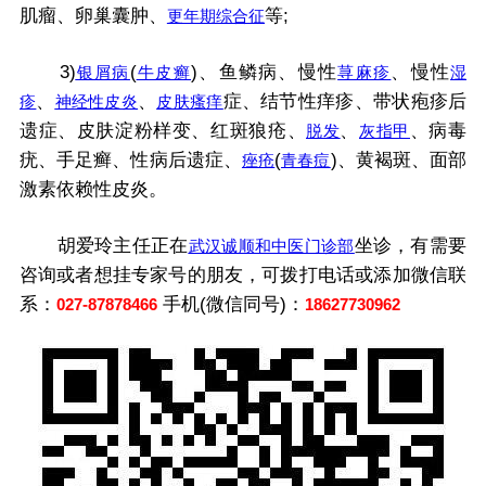
肌瘤、卵巢囊肿、
等;
更年期综合征
3)
(
)、鱼鳞病、慢性
、慢性
银屑病
牛皮癣
荨麻疹
湿
、
、
症、结节性痒疹、带状疱疹后
疹
神经性皮炎
皮肤瘙痒
遗症、皮肤淀粉样变、红斑狼疮、
、
、病毒
脱发
灰指甲
疣、手足癣、性病后遗症、
(
)、黄褐斑、面部
痤疮
青春痘
激素依赖性皮炎。
胡爱玲主任正在
坐诊，有需要
武汉诚顺和中医门诊部
咨询或者想挂专家号的朋友，可拨打电话或添加微信联
系：
手机(微信同号)：
027-87878466
18627730962