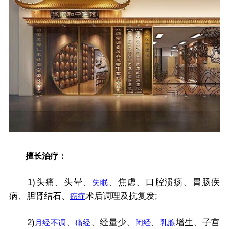
擅长治疗：
1)头痛、头晕、
、焦虑、口腔溃疡、胃肠疾
失眠
病、胆肾结石、
术后调理及抗复发;
癌症
2)
、
、经量少、
、
增生、子宫
月经不调
痛经
闭经
乳腺