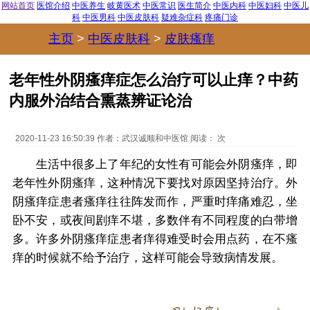
网站首页
医馆介绍
中医养生
岐黄医术
中医常识
医生简介
中医内科
中医妇科
中医儿
科
中医男科
中医皮肤科
疑难杂症科
疼痛门诊
主页
>
中医皮肤科
>
皮肤瘙痒
>
老年性外阴瘙痒症怎么治疗可以止痒？中药
内服外治结合熏蒸辨证论治
2020-11-23 16:50:39
作者：
武汉诚顺和中医馆
阅读：
次
生活中很多上了年纪的女性有可能会外阴瘙痒，即
老年性外阴瘙痒，这种情况下要找对原因坚持治疗。外
阴瘙痒症患者瘙痒往往阵发而作，严重时痒痛难忍，坐
卧不安，或夜间剧痒不堪，多数伴有不同程度的白带增
多。许多外阴瘙痒症患者痒得难受时会用点药，在不瘙
痒的时候就不给予治疗，这样可能会导致病情发展。