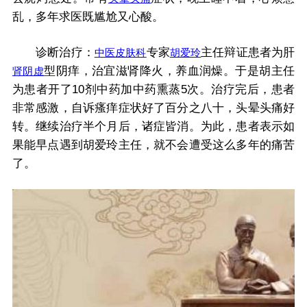
乱，多年求医既尴尬又心酸。
诊断治疗：
专家
主任辩证患者为肝
中医皮肤科
胡爱玲
型阴痒，治宜滋肾降火，养血润燥。于是胡主任
肾阴虚
为患者开了10剂中药加中药熏蒸5次。治疗完后，患者
非常感激，自诉瘙痒症状好了百分之八十，头晕头痛好
转。继续治疗半个月后，诸症皆消。为此，患者表示如
果能早点遇到胡爱玲主任，就不会遭受这么多年的痛苦
了。