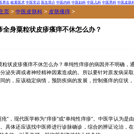
医养生
岐黄医术
中医常识
医生简介
中医内科
中医妇科
中医儿科
中医男科
中医皮肤
主页
>
中医皮肤科
>
皮肤瘙痒
>
疹全身粟粒状皮疹瘙痒不休怎么办？
粟粒状皮疹瘙痒不休怎么办？单纯性痒疹的病因并不明确，
内分泌失调或者神经精神因素造成的。所以要针对原发病采取
相同的，应该稳定病情，预防疾病的发展，控制瘙痒的症状，
”，现代医学称为“痒疹”或“单纯性痒疹”。中医学认为是
痒。具体还应该找中医师进行诊脉确诊，综合的辨证论治，在