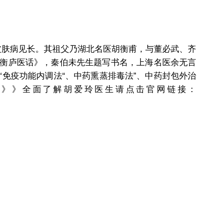
皮肤病见长。其祖父乃湖北名医胡衡甫，与董必武、齐
衡庐医话》，秦伯未先生题写书名，上海名医余无言
免疫功能内调法“、中药熏蒸排毒法”、中药封包外治
》》》全面了解胡爱玲医生请点击官网链接：