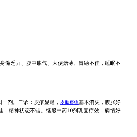
身倦乏力、腹中胀气、大便溏薄、胃纳不佳，睡眠不
日一剂。二诊：皮疹显退，
基本消失，腹胀好
皮肤瘙痒
佳，精神状态不错。继服中药10剂巩固疗效，病情好