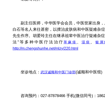
副主任医师，中华医学会会员，中医世家出身，原4
白石等名人来往甚密，以擅治皮肤病和中医疑难杂
先生作序。胡爱玲主任在继承祖辈中医治疗疑难杂症
法”等多种中医疗法治疗
、
、
荨麻疹
湿疹
银屑
http://m.chengshunhe.net/mlzy/220.html
坐诊地点：
(诚顺和中医馆)
武汉诚顺和中医门诊部
咨询预约：027-87878466 手机(微信同号)：18627