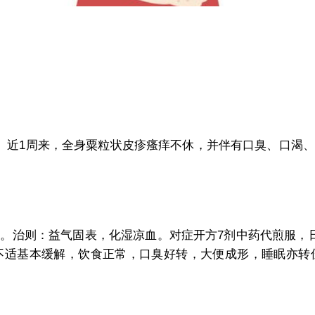
。近1周来，全身粟粒状皮疹瘙痒不休，并伴有口臭、口渴、
治则：益气固表，化湿凉血。对症开方7剂中药代煎服，
不适基本缓解，饮食正常，口臭好转，大便成形，睡眠亦转