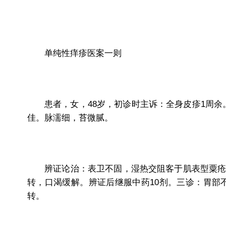
单纯性痒疹医案一则
患者，女，48岁，初诊时主诉：全身皮疹1周余
佳。脉濡细，苔微腻。
辨证论治：表卫不固，湿热交阻客于肌表型粟疮。
转，口渴缓解。辨证后继服中药10剂。三诊：胃部
转。