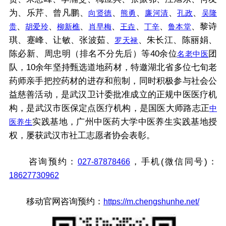
为、乐芹、曾凡鹏、
、
、
、
、
向贤德
熊勇
廉河清
孔政
吴隆
、
、
、
、
、
、
、黎诗
贵
胡爱玲
柳新樵
肖早梅
王垚
丁辛
鲁本堂
琪、蹇峰、让敏、张波茹、
、朱长江、陈丽娟、
罗天禄
陈必新、周忠明（排名不分先后）等40余位
团
名老中医
队，10余年坚持甄选道地药材，特邀湖北省多位七旬老
药师亲手把控药材的进存和煎制，同时积极参与社会公
益慈善活动，是武汉卫计委批准成立的正规中医医疗机
构，是武汉市医保定点医疗机构，是国医大师路志正
中
实践基地，广州中医药大学中医养生实践基地授
医养生
权，屡获武汉市社工志愿者协会表彰。
咨询预约：
027-87878466
，手机(微信同号)：
18627730962
移动官网咨询预约：
https://m.chengshunhe.net/