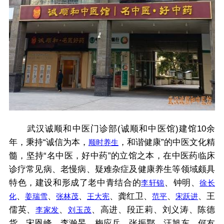
武汉诚顺和中医门诊部(诚顺和中医馆)建馆10余
年，秉持“诚信为本，
，和谐健康”的中医文化精
顺时养生
髓，坚持“名中医，好中药”的立馆之本，在中医药临床
诊疗常见病、老慢病、疑难杂症及健康养生等领域颇具
特色，建设和形成了老中青结合的
、钟明、
李轩锦
徐长
、
、
、
、龚红卫、
、
、王
化
姜瑞雪
张林茂
王大宪
范平
宋跃进
儒英、
、
、高进、段正莉、刘义涛、陈德
李家发
刘玉茂
货、宋恩峰、李瀚旻、梅应兵、张振鄂、汪旭东、何友