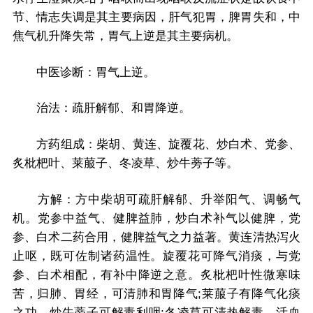
节、情志失调是其主要病因，肝气犯胃，脾胃失和，中
焦气机升降失常，胃气上逆是其主要病机。
中医诊断：胃气上逆。
治法：疏肝解郁、和胃降逆。
方药组成：柴胡、黄连、旋覆花、炒白术、党参、
炙枇杷叶、莱菔子、冬凌草、炒牛蒡子等。
方解：方中柴胡可疏肝解郁、升举阳气、调畅气
机。党参中益气、健脾益肺，炒白术补气以健脾，党
参、白术二药合用，健脾益气之力益著。黄连清热泻火
止呕，既可佐制诸药温性。旋覆花可降气消痰，与党
参、白术相配，有补中降逆之意。炙枇杷叶性微寒味
苦，归肺、胃经，可清肺和胃降气;莱菔子有降气化痰
之功。炒牛蒡子可解毒利咽;冬凌草可清热解毒、活血