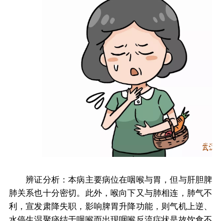
辨证分析：本病主要病位在咽喉与胃，但与肝胆脾
肺关系也十分密切。此外，喉向下又与肺相连，肺气不
利，宣发肃降失职，影响脾胃升降功能，则气机上逆、
水停生湿聚痰结于咽喉而出现咽喉反流症状是故饮食不