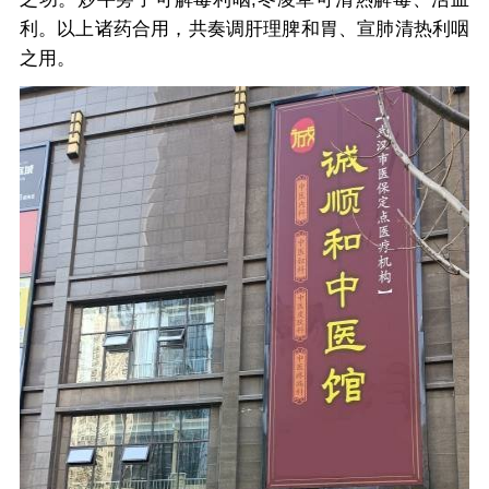
利。以上诸药合用，共奏调肝理脾和胃、宣肺清热利咽
之用。