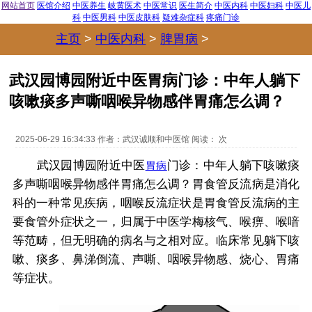
网站首页
医馆介绍
中医养生
岐黄医术
中医常识
医生简介
中医内科
中医妇科
中医儿
科
中医男科
中医皮肤科
疑难杂症科
疼痛门诊
主页
>
中医内科
>
脾胃病
>
武汉园博园附近中医胃病门诊：中年人躺下
咳嗽痰多声嘶咽喉异物感伴胃痛怎么调？
2025-06-29 16:34:33
作者：
武汉诚顺和中医馆
阅读：
次
武汉园博园附近中医
门诊：中年人躺下咳嗽痰
胃病
多声嘶咽喉异物感伴胃痛怎么调？胃食管反流病是消化
科的一种常见疾病，咽喉反流症状是胃食管反流病的主
要食管外症状之一，归属于中医学梅核气、喉痹、喉喑
等范畴，但无明确的病名与之相对应。临床常见躺下咳
嗽、痰多、鼻涕倒流、声嘶、咽喉异物感、烧心、胃痛
等症状。