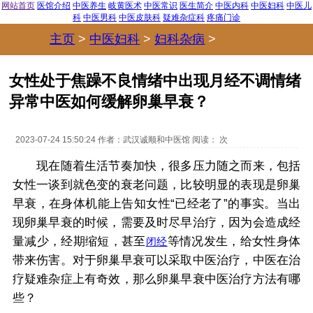
网站首页
医馆介绍
中医养生
岐黄医术
中医常识
医生简介
中医内科
中医妇科
中医儿
科
中医男科
中医皮肤科
疑难杂症科
疼痛门诊
主页
>
中医妇科
>
妇科杂病
>
女性处于焦躁不良情绪中出现月经不调情绪
异常中医如何缓解卵巢早衰？
2023-07-24 15:50:24
作者：
武汉诚顺和中医馆
阅读：
次
现在随着生活节奏加快，很多压力随之而来，包括
女性一谈到就色变的衰老问题，比较明显的表现是卵巢
早衰，在身体机能上告知女性“已经老了”的事实。当出
现卵巢早衰的时候，需要及时尽早治疗，因为会造成经
量减少，经期缩短，甚至
等情况发生，给女性身体
闭经
带来伤害。对于卵巢早衰可以采取中医治疗，中医在治
疗疑难杂症上有奇效，那么卵巢早衰中医治疗方法有哪
些？