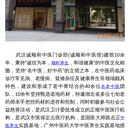
武汉诚顺和中医门诊部(诚顺和中医馆)建馆10余
年，秉持“诚信为本，
，和谐健康”的中医文化精
顺时养生
髓，坚持“名中医，好中药”的立馆之本，在中医药临床
诊疗常见病、老慢病、疑难杂症及健康养生等领域颇具
特色，建设和形成了老中青结合的40余位
团
名老中医
队，10余年坚持甄选道地药材，特邀湖北省多位七旬老
药师亲手把控药材的进存和煎制，同时积极参与社会公
益慈善活动，是武汉卫计委批准成立的正规中医医疗机
构，是武汉市医保定点医疗机构，是国医大师路志正
中
实践基地，广州中医药大学中医养生实践基地授
医养生